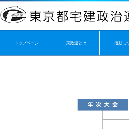
トップページ
東政連とは
活動に